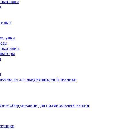
нокосилки
ы
силки
ходувки
резы
нокосилки
иваторы
ы
ы
ежности для аккумуляторной техники
сное оборудование для подметальных машин
борщики