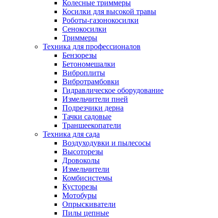
Колесные триммеры
Косилки для высокой травы
Роботы-газонокосилки
Сенокосилки
Триммеры
Техника для профессионалов
Бензорезы
Бетономешалки
Виброплиты
Вибротрамбовки
Гидравлическое оборудование
Измельчители пней
Подрезчики дерна
Тачки садовые
Траншеекопатели
Техника для сада
Воздуходувки и пылесосы
Высоторезы
Дровоколы
Измельчители
Комбисистемы
Кусторезы
Мотобуры
Опрыскиватели
Пилы цепные