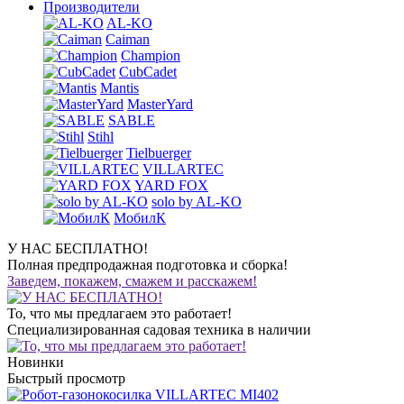
Производители
AL-KO
Caiman
Champion
CubCadet
Mantis
MasterYard
SABLE
Stihl
Tielbuerger
VILLARTEC
YARD FOX
solo by AL-KO
МобилК
У НАС БЕСПЛАТНО!
Полная предпродажная подготовка и сборка!
Заведем, покажем, смажем и расскажем!
То, что мы предлагаем это работает!
Специализированная садовая техника в наличии
Новинки
Быстрый просмотр