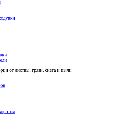
и
ходувки
увки
тели
рии от листвы, грязи, снега и пыли
ров
воротом